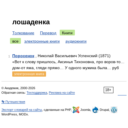
лошаденка
Толкование
Перевод
Книги
все
электронные книги
аудиокниги
Поросенок
, Николай Васильевич Успенский (1871)
1
«Вот к слову пришлось, Аксинья Тихоновна, про воров-то…
дом-от яма, гляди прямо… У одного мужика была… руб
электронная книга
© Академик, 2000-2026
18+
Обратная связь:
Техподдержка
,
Реклама на сайте
👣 Путешествия
Экспорт словарей на сайты
, сделанные на PHP,
Joomla,
Drupal,
WordPress, MODx.